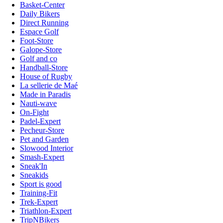
Basket-Center
Daily Bikers
Direct Running
Espace Golf
Foot-Store
Galope-Store
Golf and co
Handball-Store
House of Rugby
La sellerie de Maé
Made in Paradis
Nauti-wave
On-Fight
Padel-Expert
Pecheur-Store
Pet and Garden
Slowood Interior
Smash-Expert
Sneak'In
Sneakids
Sport is good
Training-Fit
Trek-Expert
Triathlon-Expert
TripNBikers