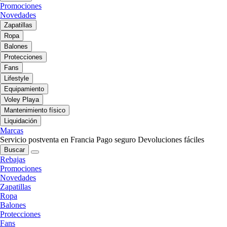
Promociones
Novedades
Zapatillas
Ropa
Balones
Protecciones
Fans
Lifestyle
Equipamiento
Voley Playa
Mantenimiento físico
Liquidación
Marcas
Servicio postventa en Francia
Pago seguro
Devoluciones fáciles
Buscar
Rebajas
Promociones
Novedades
Zapatillas
Ropa
Balones
Protecciones
Fans