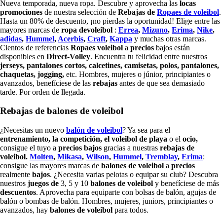
Nueva temporada, nueva ropa. Descubre y aprovecha las
locas
promociones
de nuestra selección de
Rebajas de
Ropaes de voleibol
.
Hasta un 80% de descuento, ¡no pierdas la oportunidad! Elige entre las
mayores marcas de
ropa de
voleibol
:
Errea
,
Mizuno
,
Erima
,
Nike
,
adidas
,
Hummel
,
Acerbis
,
Craft
,
Kappa
y muchas otras marcas.
Cientos de referencias
Ropaes
voleibol
a
precios
bajos están
disponibles en
Direct-Volley
. Encuentra tu felicidad entre nuestros
jerseys, pantalones cortos, calcetines, camisetas, polos, pantalones,
chaquetas, jogging,
etc. Hombres, mujeres o júnior, principiantes o
avanzados, benefíciese de las
rebajas
antes de que sea demasiado
tarde. Por orden de llegada.
Rebajas de balones de voleibol
¿Necesitas un nuevo
balón de voleibol
? Ya sea para el
entrenamiento, la competición, el voleibol de playa
o el
ocio,
consigue el tuyo a
precios bajos
gracias a nuestras
rebajas de
voleibol.
Molten
,
Mikasa
,
Wilson
,
Hummel
,
Tremblay
,
Erima
:
consigue las mayores marcas de
balones de voleibol
a
precios
realmente
bajos
. ¿Necesita varias pelotas o equipar su club? Descubra
nuestros
juegos de
3, 5 y 10
balones de voleibol
y benefíciese de más
descuentos
. Aprovecha para equiparte con bolsas de balón, agujas de
balón o bombas de balón. Hombres, mujeres, juniors, principiantes o
avanzados, hay
balones de voleibol
para todos.