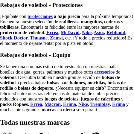
Rebajas de voleibol - Protecciones
¡Equípate con
protecciones
a bajo precio
para la próxima temporada!
Encuentra nuestra selección de
rodilleras, manguitos, coderas
y
tobilleras
. Encontrarás tu felicidad entre las mayores marcas de
protección de
voleibol
:
Errea
,
McDavid
,
Nike
,
Asics
,
Rebhand
,
Shock Doctor
,
Thuasne
,
Zamst
,
etc. ¡Y todo a precios reducidos! Es
el momento de dejarse tentar por la pista en otoño.
Rebajas de voleibol - Equipo
Sé la persona con más estilo de tu vestuario con nuestras toallas,
botellas de agua, gorras, palmetas y muchos otros
accesorios
de
voleibol
. Descubra también nuestra gran selección de
bolsas de
voleibol
a precios bajos:
bolsas
para
balones, mochilas
, bolsas de
rodillo
o
bolsas de deporte
. ¿Necesita equipar su
club
? Encontrará su
felicidad entre nuestras referencias de material de club a precios
reducidos con nuestros
juegos de
pelotas, juegos de
calcetines
y
packs Ropaes.
Errea
,
Macron
,
Erima
,
Nike
,
Tremblay
,
Erima
y
muchas otras grandes
marcas
en
oferta
sólo para ti.
Todas nuestras marcas