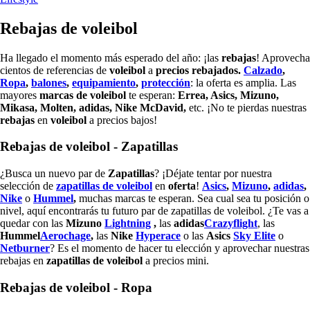
Rebajas de voleibol
Ha llegado el momento más esperado del año: ¡las
rebajas
! Aprovecha
cientos de referencias de
voleibol
a
precios rebajados.
Calzado
,
Ropa
,
balones
,
equipamiento
,
protección
: la oferta es amplia. Las
mayores
marcas de
voleibol
te esperan:
Errea, Asics, Mizuno,
Mikasa, Molten, adidas, Nike McDavid,
etc. ¡No te pierdas nuestras
rebajas
en
voleibol
a precios bajos!
Rebajas de voleibol - Zapatillas
¿Busca un nuevo par de
Zapatillas
? ¡Déjate tentar por nuestra
selección de
zapatillas de
voleibol
en
oferta
!
Asics
,
Mizuno
,
adidas
,
Nike
o
Hummel
,
muchas marcas te esperan. Sea cual sea tu posición o
nivel, aquí encontrarás tu futuro par de zapatillas de voleibol. ¿Te vas a
quedar con las
Mizuno
Lightning
,
las
adidas
Crazyflight
, las
Hummel
Aerochage
,
las
Nike
Hyperace
o las
Asics
Sky Elite
o
Netburner
? Es el momento de hacer tu elección y aprovechar nuestras
rebajas en
zapatillas de
voleibol
a precios mini.
Rebajas de voleibol - Ropa