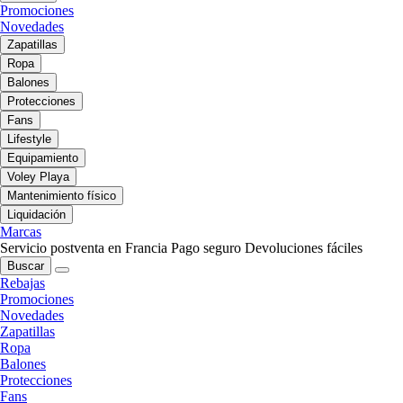
Promociones
Novedades
Zapatillas
Ropa
Balones
Protecciones
Fans
Lifestyle
Equipamiento
Voley Playa
Mantenimiento físico
Liquidación
Marcas
Servicio postventa en Francia
Pago seguro
Devoluciones fáciles
Buscar
Rebajas
Promociones
Novedades
Zapatillas
Ropa
Balones
Protecciones
Fans