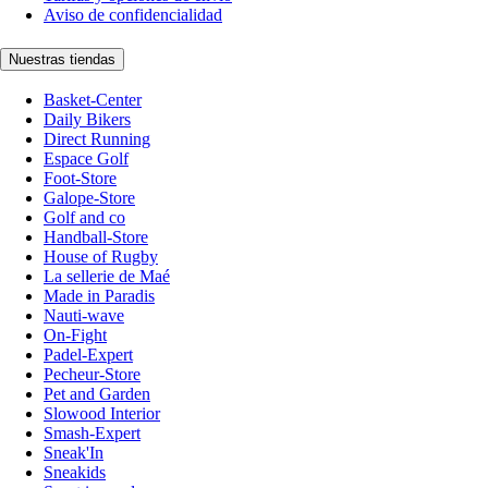
Aviso de confidencialidad
Nuestras tiendas
Basket-Center
Daily Bikers
Direct Running
Espace Golf
Foot-Store
Galope-Store
Golf and co
Handball-Store
House of Rugby
La sellerie de Maé
Made in Paradis
Nauti-wave
On-Fight
Padel-Expert
Pecheur-Store
Pet and Garden
Slowood Interior
Smash-Expert
Sneak'In
Sneakids