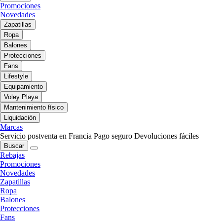
Promociones
Novedades
Zapatillas
Ropa
Balones
Protecciones
Fans
Lifestyle
Equipamiento
Voley Playa
Mantenimiento físico
Liquidación
Marcas
Servicio postventa en Francia
Pago seguro
Devoluciones fáciles
Buscar
Rebajas
Promociones
Novedades
Zapatillas
Ropa
Balones
Protecciones
Fans