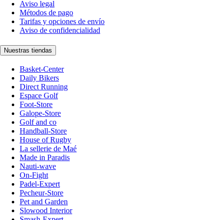
Aviso legal
Métodos de pago
Tarifas y opciones de envío
Aviso de confidencialidad
Nuestras tiendas
Basket-Center
Daily Bikers
Direct Running
Espace Golf
Foot-Store
Galope-Store
Golf and co
Handball-Store
House of Rugby
La sellerie de Maé
Made in Paradis
Nauti-wave
On-Fight
Padel-Expert
Pecheur-Store
Pet and Garden
Slowood Interior
Smash-Expert