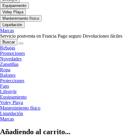
Equipamiento
Voley Playa
Mantenimiento físico
Liquidación
Marcas
Servicio postventa en Francia
Pago seguro
Devoluciones fáciles
Buscar
Rebajas
Promociones
Novedades
Zapatillas
Ropa
Balones
Protecciones
Fans
Lifestyle
Equipamiento
Voley Playa
Mantenimiento físico
Liquidación
Marcas
Añadiendo al carrito...