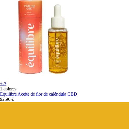
+-3
1 colores
Equilibre
Aceite de flor de caléndula CBD
92,96 €