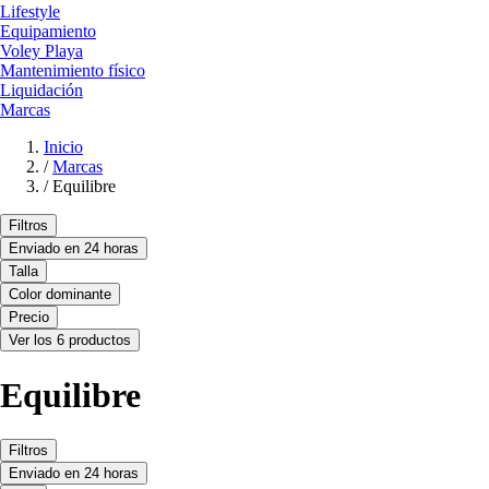
Lifestyle
Equipamiento
Voley Playa
Mantenimiento físico
Liquidación
Marcas
Inicio
/
Marcas
/
Equilibre
Filtros
Enviado en 24 horas
Talla
Color dominante
Precio
Ver los 6 productos
Equilibre
Filtros
Enviado en 24 horas