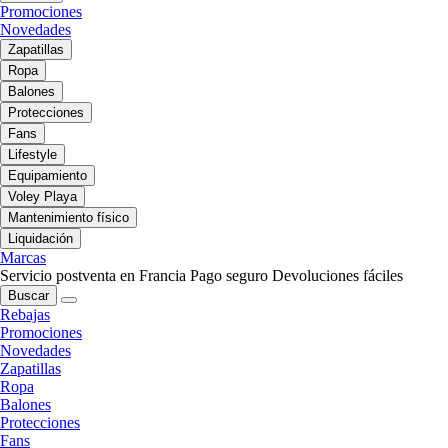
Promociones
Novedades
Zapatillas
Ropa
Balones
Protecciones
Fans
Lifestyle
Equipamiento
Voley Playa
Mantenimiento físico
Liquidación
Marcas
Servicio postventa en Francia
Pago seguro
Devoluciones fáciles
Buscar
Rebajas
Promociones
Novedades
Zapatillas
Ropa
Balones
Protecciones
Fans