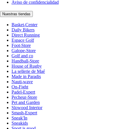
Aviso de confidencialidad
Nuestras tiendas
Basket-Center
Daily Bikers
Direct Running
Espace Golf
Foot-Store
Galope-Store
Golf and co
Handball-Store
House of Rugby
La sellerie de Maé
Made in Paradis
Nauti-wave
On-Fight
Padel-Expert
Pecheur-Store
Pet and Garden
Slowood Interior
Smash-Expert
Sneak'In
Sneakids
Sport is good