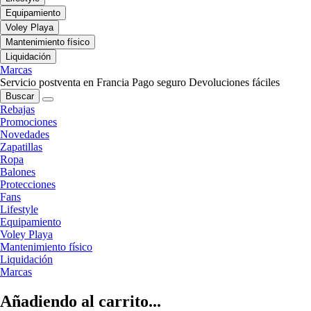
Equipamiento
Voley Playa
Mantenimiento físico
Liquidación
Marcas
Servicio postventa en Francia
Pago seguro
Devoluciones fáciles
Buscar
Rebajas
Promociones
Novedades
Zapatillas
Ropa
Balones
Protecciones
Fans
Lifestyle
Equipamiento
Voley Playa
Mantenimiento físico
Liquidación
Marcas
Añadiendo al carrito...