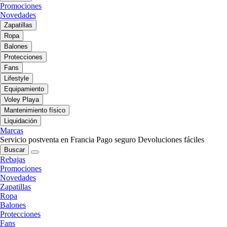
Promociones
Novedades
Zapatillas
Ropa
Balones
Protecciones
Fans
Lifestyle
Equipamiento
Voley Playa
Mantenimiento físico
Liquidación
Marcas
Servicio postventa en Francia
Pago seguro
Devoluciones fáciles
Buscar
Rebajas
Promociones
Novedades
Zapatillas
Ropa
Balones
Protecciones
Fans