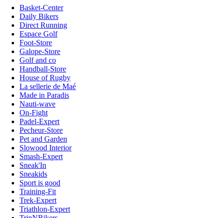
Basket-Center
Daily Bikers
Direct Running
Espace Golf
Foot-Store
Galope-Store
Golf and co
Handball-Store
House of Rugby
La sellerie de Maé
Made in Paradis
Nauti-wave
On-Fight
Padel-Expert
Pecheur-Store
Pet and Garden
Slowood Interior
Smash-Expert
Sneak'In
Sneakids
Sport is good
Training-Fit
Trek-Expert
Triathlon-Expert
TripNBikers