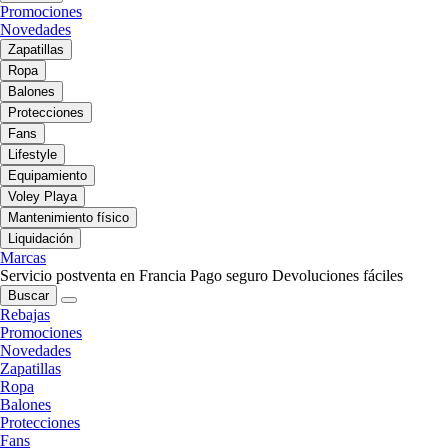
Promociones
Novedades
Zapatillas
Ropa
Balones
Protecciones
Fans
Lifestyle
Equipamiento
Voley Playa
Mantenimiento físico
Liquidación
Marcas
Servicio postventa en Francia
Pago seguro
Devoluciones fáciles
Buscar
Rebajas
Promociones
Novedades
Zapatillas
Ropa
Balones
Protecciones
Fans