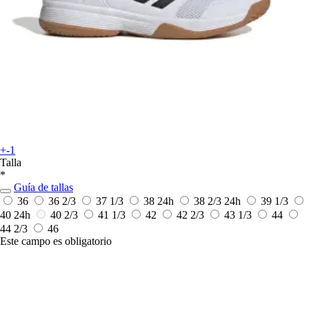
+-1
Talla
*
Guía de tallas
36
36 2/3
37 1/3
38
24h
38 2/3
24h
39 1/3
40
24h
40 2/3
41 1/3
42
42 2/3
43 1/3
44
44 2/3
46
Este campo es obligatorio