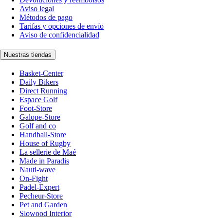
Aviso legal
Métodos de pago
Tarifas y opciones de envío
Aviso de confidencialidad
Nuestras tiendas
Basket-Center
Daily Bikers
Direct Running
Espace Golf
Foot-Store
Galope-Store
Golf and co
Handball-Store
House of Rugby
La sellerie de Maé
Made in Paradis
Nauti-wave
On-Fight
Padel-Expert
Pecheur-Store
Pet and Garden
Slowood Interior