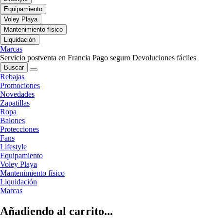
Equipamiento
Voley Playa
Mantenimiento físico
Liquidación
Marcas
Servicio postventa en Francia
Pago seguro
Devoluciones fáciles
Buscar
Rebajas
Promociones
Novedades
Zapatillas
Ropa
Balones
Protecciones
Fans
Lifestyle
Equipamiento
Voley Playa
Mantenimiento físico
Liquidación
Marcas
Añadiendo al carrito...