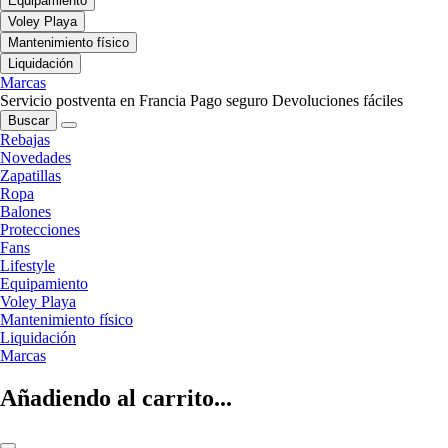
Equipamiento
Voley Playa
Mantenimiento físico
Liquidación
Marcas
Servicio postventa en Francia
Pago seguro
Devoluciones fáciles
Buscar
Rebajas
Novedades
Zapatillas
Ropa
Balones
Protecciones
Fans
Lifestyle
Equipamiento
Voley Playa
Mantenimiento físico
Liquidación
Marcas
Añadiendo al carrito...