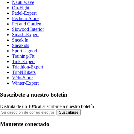
Nauti-wave
On-Fight
Padel-Expert
Pecheur-Store
Pet and Garden
Slowood Interior
Smash-Expert
Sneak'In
Sneakids
Sport is good
Training-Fit
Trek-Expert
Triathlon-Expert
TripNBikers
Vélo-Store
Winter-Expert
Suscríbete a nuestro boletín
Disfruta de un 10% al suscribirte a nuestro boletín
Suscribirse
Mantente conectado