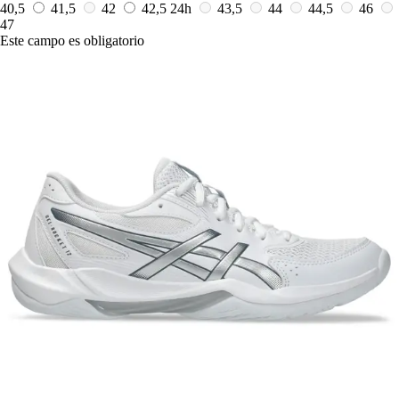
40,5
41,5
42
42,5
24h
43,5
44
44,5
46
47
Este campo es obligatorio