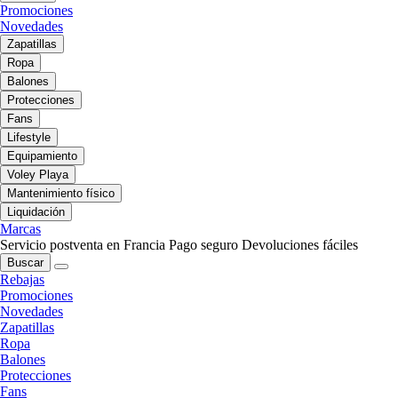
Promociones
Novedades
Zapatillas
Ropa
Balones
Protecciones
Fans
Lifestyle
Equipamiento
Voley Playa
Mantenimiento físico
Liquidación
Marcas
Servicio postventa en Francia
Pago seguro
Devoluciones fáciles
Buscar
Rebajas
Promociones
Novedades
Zapatillas
Ropa
Balones
Protecciones
Fans