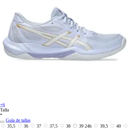
+6
Talla
*
Guía de tallas
35,5
36
37
37,5
38
39
24h
39,5
40