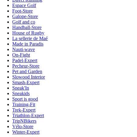
Espace Golf
Foot-Store
Galope-Store
Golf and co
Handball-Store
House of Rugby
La sellerie de Maé
Made in Paradis
Nauti-wave
On-Fight
Padel-Expert
Pecheur-Store
Pet and Garden
Slowood Interior
Smash-Expert
Sneak'In
Sneakids
Sport is good
Training-Fit
Trek-Expert
Triathlon-Expert
TripNBikers
Vélo-Store
Winter-Expert