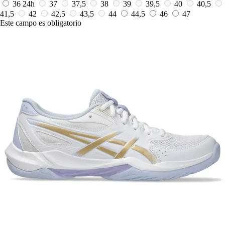
36
24h
37
37,5
38
39
39,5
40
40,5
41,5
42
42,5
43,5
44
44,5
46
47
Este campo es obligatorio