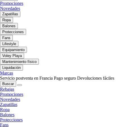
Promociones
Novedades
Zapatillas
Ropa
Balones
Protecciones
Fans
Lifestyle
Equipamiento
Voley Playa
Mantenimiento físico
Liquidación
Marcas
Servicio postventa en Francia
Pago seguro
Devoluciones fáciles
Buscar
Rebajas
Promociones
Novedades
Zapatillas
Ropa
Balones
Protecciones
Fans