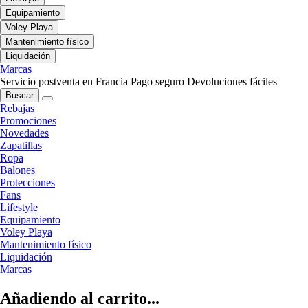
Equipamiento
Voley Playa
Mantenimiento físico
Liquidación
Marcas
Servicio postventa en Francia
Pago seguro
Devoluciones fáciles
Buscar
Rebajas
Promociones
Novedades
Zapatillas
Ropa
Balones
Protecciones
Fans
Lifestyle
Equipamiento
Voley Playa
Mantenimiento físico
Liquidación
Marcas
Añadiendo al carrito...