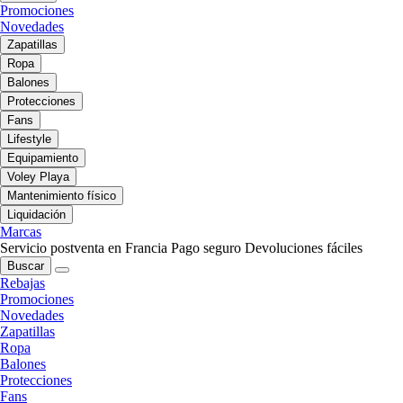
Promociones
Novedades
Zapatillas
Ropa
Balones
Protecciones
Fans
Lifestyle
Equipamiento
Voley Playa
Mantenimiento físico
Liquidación
Marcas
Servicio postventa en Francia
Pago seguro
Devoluciones fáciles
Buscar
Rebajas
Promociones
Novedades
Zapatillas
Ropa
Balones
Protecciones
Fans