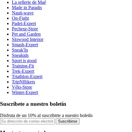
La sellerie de Maé
Made in Paradis
Nauti-wave
On-Fight
Padel-Expert
Pecheur-Store
Pet and Garden
Slowood Interior
Smash-Expert
Sneak'In
Sneakids
Sport is good
Training-Fit
Trek-Expert
Triathlon-Expert
TripNBikers
Vélo-Store
Winter-Expert
Suscríbete a nuestro boletín
Disfruta de un 10% al suscribirte a nuestro boletín
Suscribirse