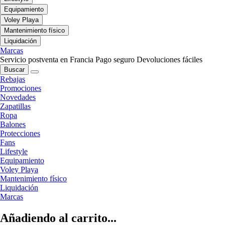
Equipamiento
Voley Playa
Mantenimiento físico
Liquidación
Marcas
Servicio postventa en Francia
Pago seguro
Devoluciones fáciles
Buscar
Rebajas
Promociones
Novedades
Zapatillas
Ropa
Balones
Protecciones
Fans
Lifestyle
Equipamiento
Voley Playa
Mantenimiento físico
Liquidación
Marcas
Añadiendo al carrito...