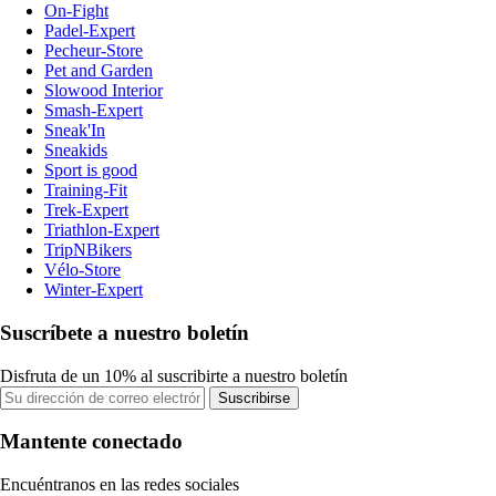
On-Fight
Padel-Expert
Pecheur-Store
Pet and Garden
Slowood Interior
Smash-Expert
Sneak'In
Sneakids
Sport is good
Training-Fit
Trek-Expert
Triathlon-Expert
TripNBikers
Vélo-Store
Winter-Expert
Suscríbete a nuestro boletín
Disfruta de un 10% al suscribirte a nuestro boletín
Suscribirse
Mantente conectado
Encuéntranos en las redes sociales