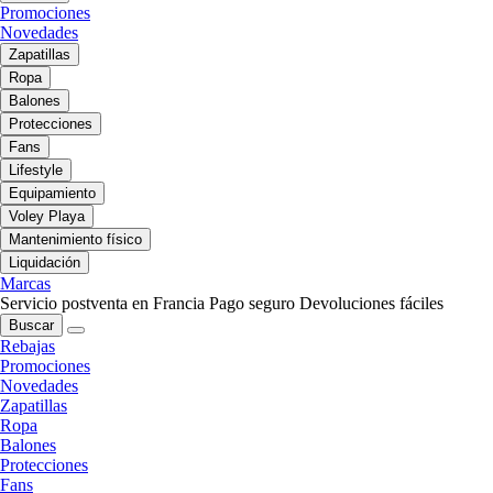
Promociones
Novedades
Zapatillas
Ropa
Balones
Protecciones
Fans
Lifestyle
Equipamiento
Voley Playa
Mantenimiento físico
Liquidación
Marcas
Servicio postventa en Francia
Pago seguro
Devoluciones fáciles
Buscar
Rebajas
Promociones
Novedades
Zapatillas
Ropa
Balones
Protecciones
Fans