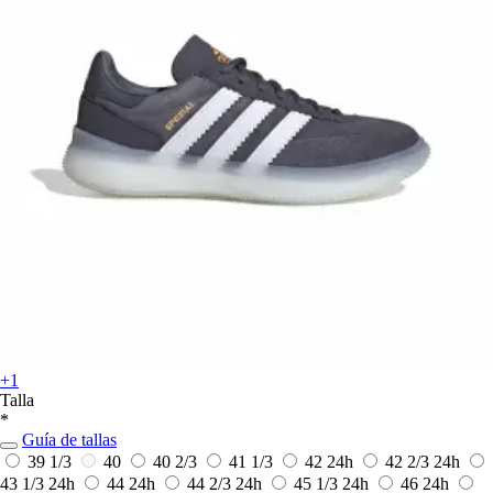
+1
Talla
*
Guía de tallas
39 1/3
40
40 2/3
41 1/3
42
24h
42 2/3
24h
43 1/3
24h
44
24h
44 2/3
24h
45 1/3
24h
46
24h