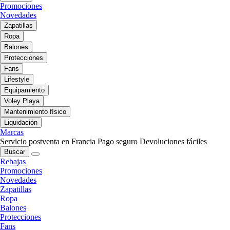
Promociones
Novedades
Zapatillas
Ropa
Balones
Protecciones
Fans
Lifestyle
Equipamiento
Voley Playa
Mantenimiento físico
Liquidación
Marcas
Servicio postventa en Francia
Pago seguro
Devoluciones fáciles
Buscar
Rebajas
Promociones
Novedades
Zapatillas
Ropa
Balones
Protecciones
Fans