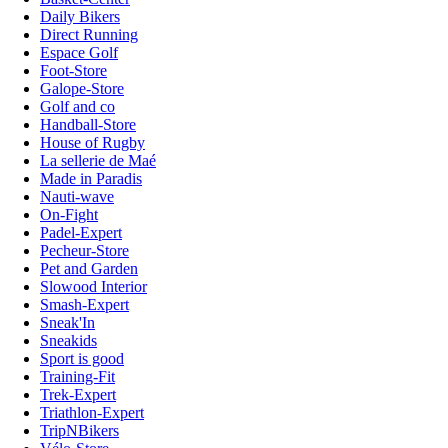
Daily Bikers
Direct Running
Espace Golf
Foot-Store
Galope-Store
Golf and co
Handball-Store
House of Rugby
La sellerie de Maé
Made in Paradis
Nauti-wave
On-Fight
Padel-Expert
Pecheur-Store
Pet and Garden
Slowood Interior
Smash-Expert
Sneak'In
Sneakids
Sport is good
Training-Fit
Trek-Expert
Triathlon-Expert
TripNBikers