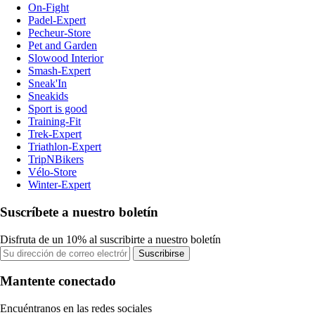
On-Fight
Padel-Expert
Pecheur-Store
Pet and Garden
Slowood Interior
Smash-Expert
Sneak'In
Sneakids
Sport is good
Training-Fit
Trek-Expert
Triathlon-Expert
TripNBikers
Vélo-Store
Winter-Expert
Suscríbete a nuestro boletín
Disfruta de un 10% al suscribirte a nuestro boletín
Suscribirse
Mantente conectado
Encuéntranos en las redes sociales