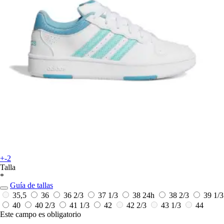
+-2
Talla
*
Guía de tallas
35,5
36
36 2/3
37 1/3
38
24h
38 2/3
39 1/3
40
40 2/3
41 1/3
42
42 2/3
43 1/3
44
Este campo es obligatorio