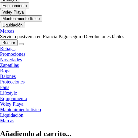
Equipamiento
Voley Playa
Mantenimiento físico
Liquidación
Marcas
Servicio postventa en Francia
Pago seguro
Devoluciones fáciles
Buscar
Rebajas
Promociones
Novedades
Zapatillas
Ropa
Balones
Protecciones
Fans
Lifestyle
Equipamiento
Voley Playa
Mantenimiento físico
Liquidación
Marcas
Añadiendo al carrito...