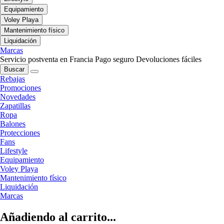
Equipamiento
Voley Playa
Mantenimiento físico
Liquidación
Marcas
Servicio postventa en Francia
Pago seguro
Devoluciones fáciles
Buscar
Rebajas
Promociones
Novedades
Zapatillas
Ropa
Balones
Protecciones
Fans
Lifestyle
Equipamiento
Voley Playa
Mantenimiento físico
Liquidación
Marcas
Añadiendo al carrito...