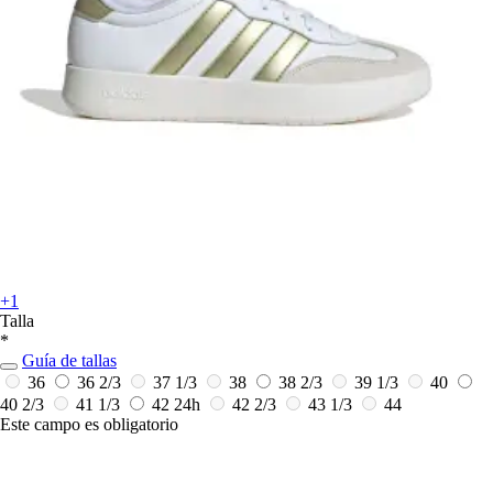
+1
Talla
*
Guía de tallas
36
36 2/3
37 1/3
38
38 2/3
39 1/3
40
40 2/3
41 1/3
42
24h
42 2/3
43 1/3
44
Este campo es obligatorio