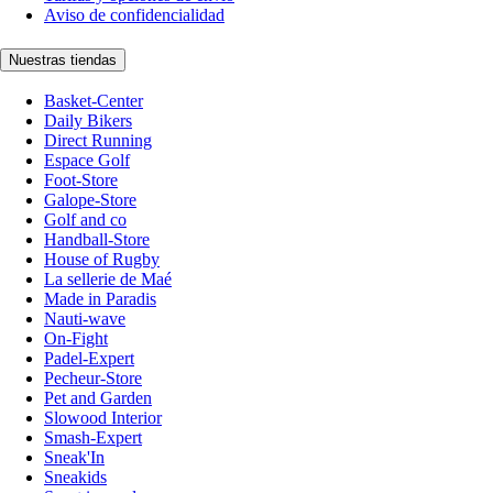
Aviso de confidencialidad
Nuestras tiendas
Basket-Center
Daily Bikers
Direct Running
Espace Golf
Foot-Store
Galope-Store
Golf and co
Handball-Store
House of Rugby
La sellerie de Maé
Made in Paradis
Nauti-wave
On-Fight
Padel-Expert
Pecheur-Store
Pet and Garden
Slowood Interior
Smash-Expert
Sneak'In
Sneakids