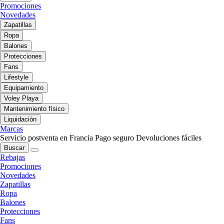
Promociones
Novedades
Zapatillas
Ropa
Balones
Protecciones
Fans
Lifestyle
Equipamiento
Voley Playa
Mantenimiento físico
Liquidación
Marcas
Servicio postventa en Francia
Pago seguro
Devoluciones fáciles
Buscar
Rebajas
Promociones
Novedades
Zapatillas
Ropa
Balones
Protecciones
Fans