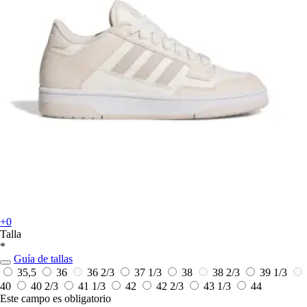
+0
Talla
*
Guía de tallas
35,5
36
36 2/3
37 1/3
38
38 2/3
39 1/3
40
40 2/3
41 1/3
42
42 2/3
43 1/3
44
Este campo es obligatorio