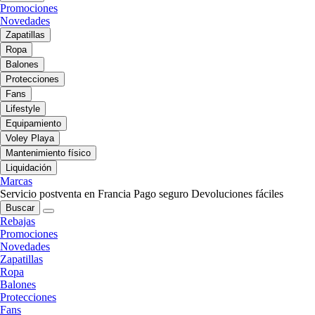
Promociones
Novedades
Zapatillas
Ropa
Balones
Protecciones
Fans
Lifestyle
Equipamiento
Voley Playa
Mantenimiento físico
Liquidación
Marcas
Servicio postventa en Francia
Pago seguro
Devoluciones fáciles
Buscar
Rebajas
Promociones
Novedades
Zapatillas
Ropa
Balones
Protecciones
Fans