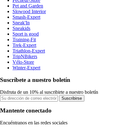
Pecheur-Store
Pet and Garden
Slowood Interior
Smash-Expert
Sneak'In
Sneakids
Sport is good
Training-Fit
Trek-Expert
Triathlon-Expert
TripNBikers
Vélo-Store
Winter-Expert
Suscríbete a nuestro boletín
Disfruta de un 10% al suscribirte a nuestro boletín
Suscribirse
Mantente conectado
Encuéntranos en las redes sociales