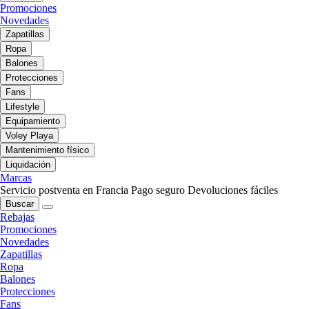
Promociones
Novedades
Zapatillas
Ropa
Balones
Protecciones
Fans
Lifestyle
Equipamiento
Voley Playa
Mantenimiento físico
Liquidación
Marcas
Servicio postventa en Francia
Pago seguro
Devoluciones fáciles
Buscar
Rebajas
Promociones
Novedades
Zapatillas
Ropa
Balones
Protecciones
Fans