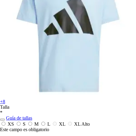
+8
Talla
*
Guía de tallas
XS
S
M
L
XL
XL Alto
Este campo es obligatorio