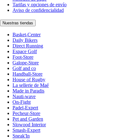
Tarifas y opciones de envío
Aviso de confidencialidad
Nuestras tiendas
Basket-Center
Daily Bikers
Direct Running
Espace Golf
Foot-Store
Galope-Store
Golf and co
Handball-Store
House of Rugby
La sellerie de Maé
Made in Paradis
Nauti-wave
On-Fight
Padel-Expert
Pecheur-Store
Pet and Garden
Slowood Interior
Smash-Expert
Sneak'In