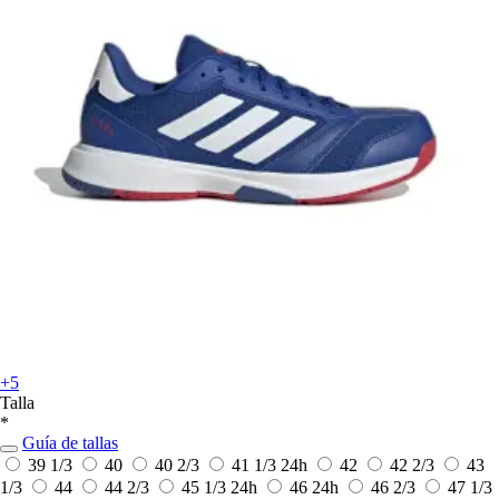
+5
Talla
*
Guía de tallas
39 1/3
40
40 2/3
41 1/3
24h
42
42 2/3
43
1/3
44
44 2/3
45 1/3
24h
46
24h
46 2/3
47 1/3