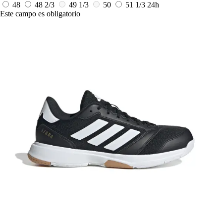
48
48 2/3
49 1/3
50
51 1/3
24h
Este campo es obligatorio