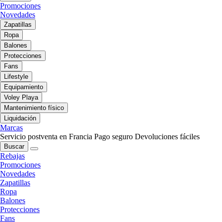
Promociones
Novedades
Zapatillas
Ropa
Balones
Protecciones
Fans
Lifestyle
Equipamiento
Voley Playa
Mantenimiento físico
Liquidación
Marcas
Servicio postventa en Francia
Pago seguro
Devoluciones fáciles
Buscar
Rebajas
Promociones
Novedades
Zapatillas
Ropa
Balones
Protecciones
Fans