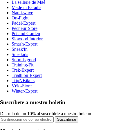
La sellerie de Maé
Made in Paradis
Nauti-wave
On-Fight
Padel-Expert
Pecheur-Store
Pet and Garden
Slowood Interior
Smash-Expert
Sneak'In
Sneakids
Sport is good
Training-Fit
Trek-Expert
Triathlon-Expert
TripNBikers
Vélo-Store
Winter-Expert
Suscríbete a nuestro boletín
Disfruta de un 10% al suscribirte a nuestro boletín
Suscribirse