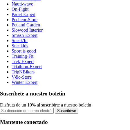
Nauti-wave
On-Fight
Padel-Expert
Pecheur-Store
Pet and Garden
Slowood Interior
Smash-Expert
Sneak'In
Sneakids
Sport is good
Training-Fit
Trek-Expert
Triathlon-Expert
TripNBikers
Vélo-Store
Winter-Expert
Suscríbete a nuestro boletín
Disfruta de un 10% al suscribirte a nuestro boletín
Suscribirse
Mantente conectado