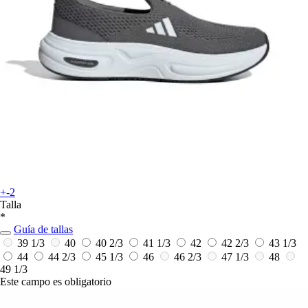
+-2
Talla
*
Guía de tallas
39 1/3
40
40 2/3
41 1/3
42
42 2/3
43 1/3
44
44 2/3
45 1/3
46
46 2/3
47 1/3
48
49 1/3
Este campo es obligatorio