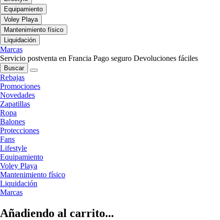
Equipamiento
Voley Playa
Mantenimiento físico
Liquidación
Marcas
Servicio postventa en Francia
Pago seguro
Devoluciones fáciles
Buscar
Rebajas
Promociones
Novedades
Zapatillas
Ropa
Balones
Protecciones
Fans
Lifestyle
Equipamiento
Voley Playa
Mantenimiento físico
Liquidación
Marcas
Añadiendo al carrito...