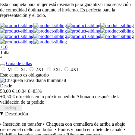
Esta chaqueta para mujer está diseñada para garantizar una sensación
de comodidad óptima durante el invierno. Es perfecta para la
representación y el ocio.
+10
Talla
*
Guía de tallas
M
XL
2XL
3XL
4XL
Este campo es obligatorio
Desde
58,00 €
10,04 €
-83%
+0,50 €
ofrecidos en tu próximo pedido
Abonado después de la
validación de tu pedido
Loading...
Descripción
• Inserción en transfer • Chaqueta con cremallera de arriba a abajo,
cierre en el cuello con botón • Puños y banda en ribete de canalé •
Bolsillos laterales con cremallera • Ribete en contraste