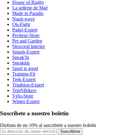
House of Rugby
La sellerie de Maé
Made in Paradis
Nauti-wave
On-Fight
Padel-Expert
Pecheur-Store
Pet and Garden
Slowood Interior
Smash-Expert
Sneak'In
Sneakids
Sport is good
Training-Fit
Trek-Expert
Triathlon-Expert
TripNBikers
Vélo-Store
Winter-Expert
Suscríbete a nuestro boletín
Disfruta de un 10% al suscribirte a nuestro boletín
Suscribirse