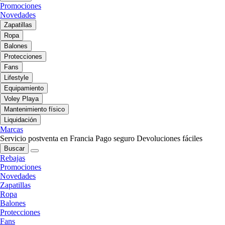
Promociones
Novedades
Zapatillas
Ropa
Balones
Protecciones
Fans
Lifestyle
Equipamiento
Voley Playa
Mantenimiento físico
Liquidación
Marcas
Servicio postventa en Francia
Pago seguro
Devoluciones fáciles
Buscar
Rebajas
Promociones
Novedades
Zapatillas
Ropa
Balones
Protecciones
Fans