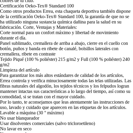
colores de tu club.
Certificación Oeko-Tex® Standard 100
Como otros productos Errea, esta chaqueta deportiva también dispone
de la certificación Oeko-Tex® Standard 100, la garantía de que no se
ha utilizado ninguna sustancia química dañina para la salud en su
fabricación. Corte, Ventajas y Materiales:
Corte normal para un confort máximo y libertad de movimiento
durante el día.
Panel sublimado, cremallera de arriba a abajo, cierre en el cuello con
botón, puños y banda en ribete de canalé, bolsillos laterales con
cremallera, ribete en contraste
Tejido Piqué (100 % poliéster) 215 g/m2 y Full (100 % poliéster) 240
g/m2
Limpieza del artículo
Para garantizar los más altos estándares de calidad de los artículos,
Errea controla y verifica minuciosamente todas las telas utilizadas. Las
fibras naturales del algodón, los tejidos técnicos y los felpudos logran
mantener intactas sus características a lo largo del tiempo, así como su
comodidad, si se tratan con el mayor cuidado.
Por lo tanto, te aconsejamos que leas atentamente las instrucciones de
uso, lavado y cuidado que aparecen en las etiquetas de los artículos.
Lavable a máquina (30 ° máximo)
No usar blanqueador
Usar disolventes comerciales (salvo tricloroetileno)
No lavar en seco