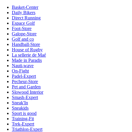
Basket-Center
Daily Bikers
Direct Running
Espace Golf
Foot-Store
Galope-Store
Golf and co
Handball-Store
House of Rugby
La sellerie de Maé
Made in Paradis
Nauti-wave
On-Fight
Padel-Expert
Pecheur-Store
Pet and Garden
Slowood Interior
Smash-Expert
Sneak'In
Sneakids
Sport is good
Training-Fit
Trek-Expert
Triathlon-Expert