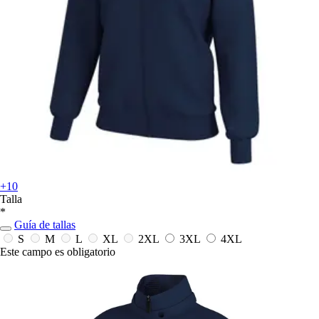
+10
Talla
*
Guía de tallas
S
M
L
XL
2XL
3XL
4XL
Este campo es obligatorio