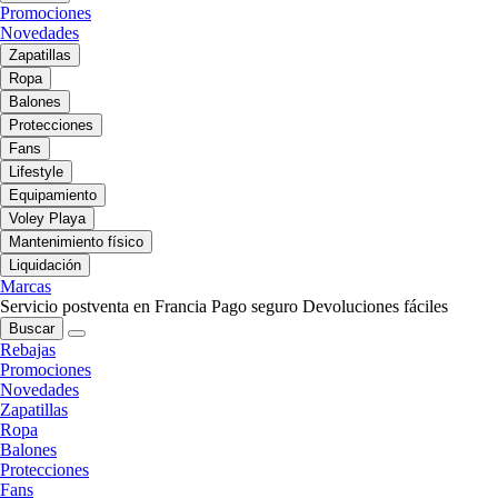
Promociones
Novedades
Zapatillas
Ropa
Balones
Protecciones
Fans
Lifestyle
Equipamiento
Voley Playa
Mantenimiento físico
Liquidación
Marcas
Servicio postventa en Francia
Pago seguro
Devoluciones fáciles
Buscar
Rebajas
Promociones
Novedades
Zapatillas
Ropa
Balones
Protecciones
Fans