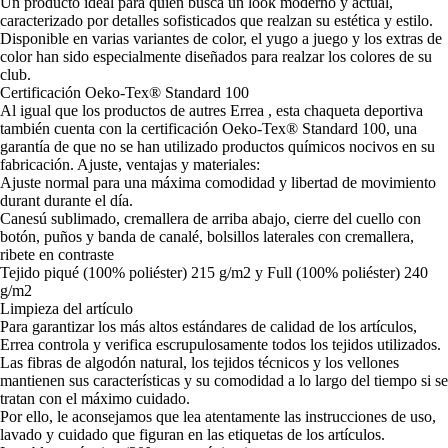
Un producto ideal para quien busca un look moderno y actual,
caracterizado por detalles sofisticados que realzan su estética y estilo.
Disponible en varias variantes de color, el yugo a juego y los extras de
color han sido especialmente diseñados para realzar los colores de su
club.
Certificación Oeko-Tex® Standard 100
Al igual que los productos de autres Errea , esta chaqueta deportiva
también cuenta con la certificación Oeko-Tex® Standard 100, una
garantía de que no se han utilizado productos químicos nocivos en su
fabricación. Ajuste, ventajas y materiales:
Ajuste normal para una máxima comodidad y libertad de movimiento
durant durante el día.
Canesú sublimado, cremallera de arriba abajo, cierre del cuello con
botón, puños y banda de canalé, bolsillos laterales con cremallera,
ribete en contraste
Tejido piqué (100% poliéster) 215 g/m2 y Full (100% poliéster) 240
g/m2
Limpieza del artículo
Para garantizar los más altos estándares de calidad de los artículos,
Errea controla y verifica escrupulosamente todos los tejidos utilizados.
Las fibras de algodón natural, los tejidos técnicos y los vellones
mantienen sus características y su comodidad a lo largo del tiempo si se
tratan con el máximo cuidado.
Por ello, le aconsejamos que lea atentamente las instrucciones de uso,
lavado y cuidado que figuran en las etiquetas de los artículos.