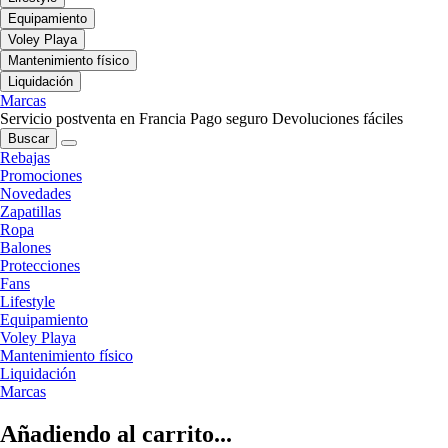
Equipamiento
Voley Playa
Mantenimiento físico
Liquidación
Marcas
Servicio postventa en Francia
Pago seguro
Devoluciones fáciles
Buscar
Rebajas
Promociones
Novedades
Zapatillas
Ropa
Balones
Protecciones
Fans
Lifestyle
Equipamiento
Voley Playa
Mantenimiento físico
Liquidación
Marcas
Añadiendo al carrito...