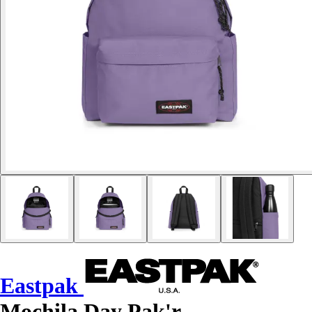
Eastpak
Mochila Day Pak'r