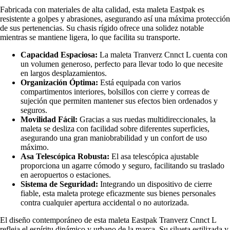
Fabricada con materiales de alta calidad, esta maleta Eastpak es
resistente a golpes y abrasiones, asegurando así una máxima protección
de sus pertenencias. Su chasis rígido ofrece una solidez notable
mientras se mantiene ligera, lo que facilita su transporte.
Capacidad Espaciosa:
La maleta Tranverz Cnnct L cuenta con
un volumen generoso, perfecto para llevar todo lo que necesite
en largos desplazamientos.
Organización Óptima:
Está equipada con varios
compartimentos interiores, bolsillos con cierre y correas de
sujeción que permiten mantener sus efectos bien ordenados y
seguros.
Movilidad Fácil:
Gracias a sus ruedas multidireccionales, la
maleta se desliza con facilidad sobre diferentes superficies,
asegurando una gran maniobrabilidad y un confort de uso
máximo.
Asa Telescópica Robusta:
El asa telescópica ajustable
proporciona un agarre cómodo y seguro, facilitando su traslado
en aeropuertos o estaciones.
Sistema de Seguridad:
Integrando un dispositivo de cierre
fiable, esta maleta protege eficazmente sus bienes personales
contra cualquier apertura accidental o no autorizada.
El diseño contemporáneo de esta maleta Eastpak Tranverz Cnnct L
refleja el espíritu dinámico y urbano de la marca. Su silueta estilizada y