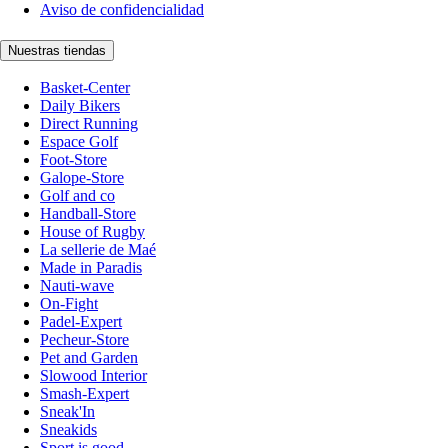
Aviso de confidencialidad
Nuestras tiendas
Basket-Center
Daily Bikers
Direct Running
Espace Golf
Foot-Store
Galope-Store
Golf and co
Handball-Store
House of Rugby
La sellerie de Maé
Made in Paradis
Nauti-wave
On-Fight
Padel-Expert
Pecheur-Store
Pet and Garden
Slowood Interior
Smash-Expert
Sneak'In
Sneakids
Sport is good