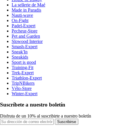
La sellerie de Maé
Made in Paradis
Nauti-wave
On-Fight
Padel-Expert
Pecheur-Store
Pet and Garden
Slowood Interior
Smash-Expert
Sneak'In
Sneakids
Sport is good
Training-Fit
Trek-Expert
Triathlon-Expert
TripNBikers
Vélo-Store
Winter-Expert
Suscríbete a nuestro boletín
Disfruta de un 10% al suscribirte a nuestro boletín
Suscribirse