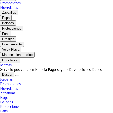
Promociones
Novedades
Zapatillas
Ropa
Balones
Protecciones
Fans
Lifestyle
Equipamiento
Voley Playa
Mantenimiento físico
Liquidación
Marcas
Servicio postventa en Francia
Pago seguro
Devoluciones fáciles
Buscar
Rebajas
Promociones
Novedades
Zapatillas
Ropa
Balones
Protecciones
Fans