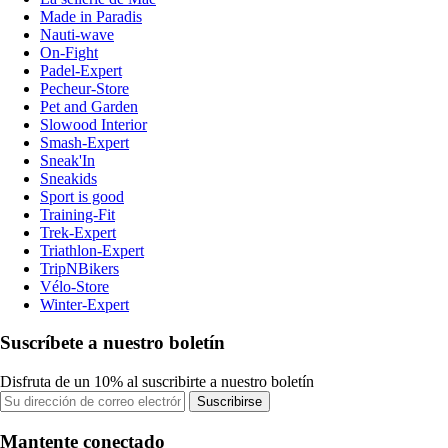
Made in Paradis
Nauti-wave
On-Fight
Padel-Expert
Pecheur-Store
Pet and Garden
Slowood Interior
Smash-Expert
Sneak'In
Sneakids
Sport is good
Training-Fit
Trek-Expert
Triathlon-Expert
TripNBikers
Vélo-Store
Winter-Expert
Suscríbete a nuestro boletín
Disfruta de un 10% al suscribirte a nuestro boletín
Suscribirse
Mantente conectado