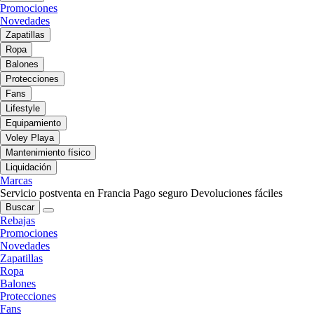
Promociones
Novedades
Zapatillas
Ropa
Balones
Protecciones
Fans
Lifestyle
Equipamiento
Voley Playa
Mantenimiento físico
Liquidación
Marcas
Servicio postventa en Francia
Pago seguro
Devoluciones fáciles
Buscar
Rebajas
Promociones
Novedades
Zapatillas
Ropa
Balones
Protecciones
Fans