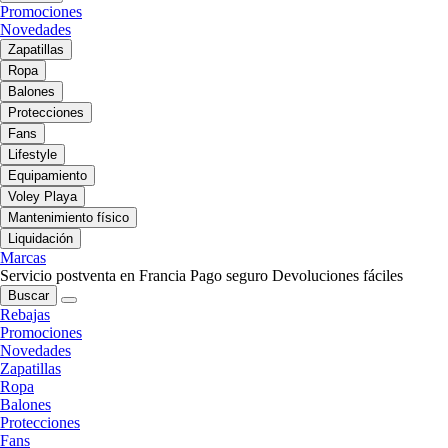
Promociones
Novedades
Zapatillas
Ropa
Balones
Protecciones
Fans
Lifestyle
Equipamiento
Voley Playa
Mantenimiento físico
Liquidación
Marcas
Servicio postventa en Francia
Pago seguro
Devoluciones fáciles
Buscar
Rebajas
Promociones
Novedades
Zapatillas
Ropa
Balones
Protecciones
Fans