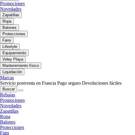
Promociones
Novedades
Zapatillas
Ropa
Balones
Protecciones
Fans
Lifestyle
Equipamiento
Voley Playa
Mantenimiento físico
Liquidación
Marcas
Servicio postventa en Francia
Pago seguro
Devoluciones fáciles
Buscar
Rebajas
Promociones
Novedades
Zapatillas
Ropa
Balones
Protecciones
Fans