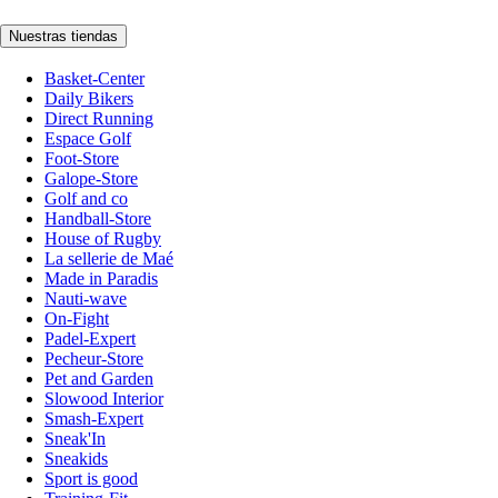
Nuestras tiendas
Basket-Center
Daily Bikers
Direct Running
Espace Golf
Foot-Store
Galope-Store
Golf and co
Handball-Store
House of Rugby
La sellerie de Maé
Made in Paradis
Nauti-wave
On-Fight
Padel-Expert
Pecheur-Store
Pet and Garden
Slowood Interior
Smash-Expert
Sneak'In
Sneakids
Sport is good