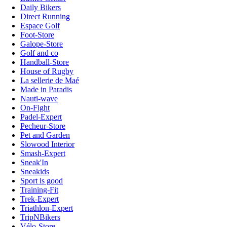
Daily Bikers
Direct Running
Espace Golf
Foot-Store
Galope-Store
Golf and co
Handball-Store
House of Rugby
La sellerie de Maé
Made in Paradis
Nauti-wave
On-Fight
Padel-Expert
Pecheur-Store
Pet and Garden
Slowood Interior
Smash-Expert
Sneak'In
Sneakids
Sport is good
Training-Fit
Trek-Expert
Triathlon-Expert
TripNBikers
Vélo-Store