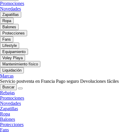
Promociones
Novedades
Zapatillas
Ropa
Balones
Protecciones
Fans
Lifestyle
Equipamiento
Voley Playa
Mantenimiento físico
Liquidación
Marcas
Servicio postventa en Francia
Pago seguro
Devoluciones fáciles
Buscar
Rebajas
Promociones
Novedades
Zapatillas
Ropa
Balones
Protecciones
Fans