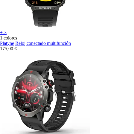
+-3
1 colores
Platyne
Reloj conectado multifunción
175,00 €