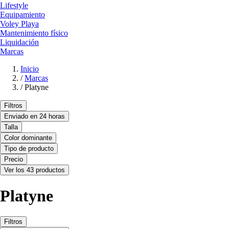
Lifestyle
Equipamiento
Voley Playa
Mantenimiento físico
Liquidación
Marcas
Inicio
/
Marcas
/
Platyne
Filtros
Enviado en 24 horas
Talla
Color dominante
Tipo de producto
Precio
Ver los 43 productos
Platyne
Filtros