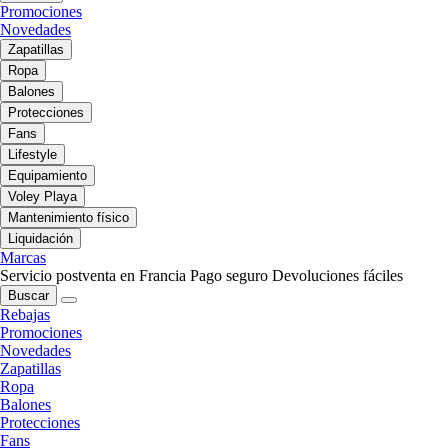
Promociones
Novedades
Zapatillas
Ropa
Balones
Protecciones
Fans
Lifestyle
Equipamiento
Voley Playa
Mantenimiento físico
Liquidación
Marcas
Servicio postventa en Francia
Pago seguro
Devoluciones fáciles
Buscar
Rebajas
Promociones
Novedades
Zapatillas
Ropa
Balones
Protecciones
Fans