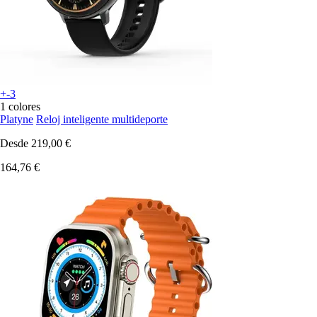
+-3
1 colores
Platyne
Reloj inteligente multideporte
Desde
219,00 €
164,76 €