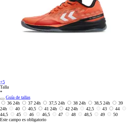
+5
Talla
*
Guía de tallas
36
24h
37
24h
37,5
24h
38
24h
38,5
24h
39
24h
40
40,5
41
24h
42
24h
42,5
43
44
44,5
45
46
46,5
47
48
48,5
49
50
Este campo es obligatorio