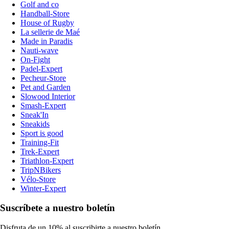
Golf and co
Handball-Store
House of Rugby
La sellerie de Maé
Made in Paradis
Nauti-wave
On-Fight
Padel-Expert
Pecheur-Store
Pet and Garden
Slowood Interior
Smash-Expert
Sneak'In
Sneakids
Sport is good
Training-Fit
Trek-Expert
Triathlon-Expert
TripNBikers
Vélo-Store
Winter-Expert
Suscríbete a nuestro boletín
Disfruta de un 10% al suscribirte a nuestro boletín