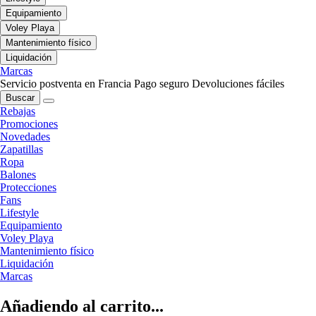
Equipamiento
Voley Playa
Mantenimiento físico
Liquidación
Marcas
Servicio postventa en Francia
Pago seguro
Devoluciones fáciles
Buscar
Rebajas
Promociones
Novedades
Zapatillas
Ropa
Balones
Protecciones
Fans
Lifestyle
Equipamiento
Voley Playa
Mantenimiento físico
Liquidación
Marcas
Añadiendo al carrito...