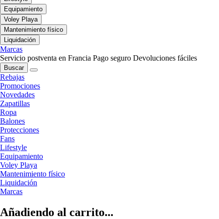
Equipamiento
Voley Playa
Mantenimiento físico
Liquidación
Marcas
Servicio postventa en Francia
Pago seguro
Devoluciones fáciles
Buscar
Rebajas
Promociones
Novedades
Zapatillas
Ropa
Balones
Protecciones
Fans
Lifestyle
Equipamiento
Voley Playa
Mantenimiento físico
Liquidación
Marcas
Añadiendo al carrito...