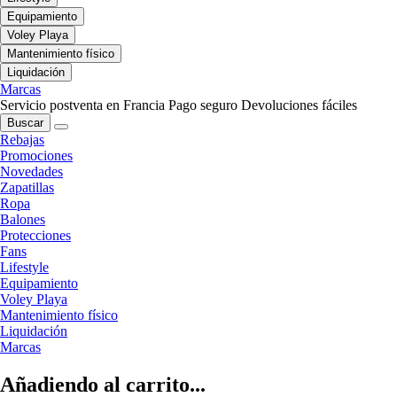
Equipamiento
Voley Playa
Mantenimiento físico
Liquidación
Marcas
Servicio postventa en Francia
Pago seguro
Devoluciones fáciles
Buscar
Rebajas
Promociones
Novedades
Zapatillas
Ropa
Balones
Protecciones
Fans
Lifestyle
Equipamiento
Voley Playa
Mantenimiento físico
Liquidación
Marcas
Añadiendo al carrito...