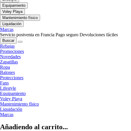
Equipamiento
Voley Playa
Mantenimiento físico
Liquidación
Marcas
Servicio postventa en Francia
Pago seguro
Devoluciones fáciles
Buscar
Rebajas
Promociones
Novedades
Zapatillas
Ropa
Balones
Protecciones
Fans
Lifestyle
Equipamiento
Voley Playa
Mantenimiento físico
Liquidación
Marcas
Añadiendo al carrito...