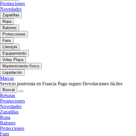
Promociones
Novedades
Zapatillas
Ropa
Balones
Protecciones
Fans
Lifestyle
Equipamiento
Voley Playa
Mantenimiento físico
Liquidación
Marcas
Servicio postventa en Francia
Pago seguro
Devoluciones fáciles
Buscar
Rebajas
Promociones
Novedades
Zapatillas
Ropa
Balones
Protecciones
Fans