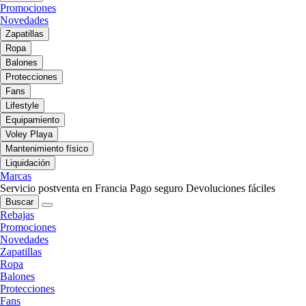
Promociones
Novedades
Zapatillas
Ropa
Balones
Protecciones
Fans
Lifestyle
Equipamiento
Voley Playa
Mantenimiento físico
Liquidación
Marcas
Servicio postventa en Francia
Pago seguro
Devoluciones fáciles
Buscar
Rebajas
Promociones
Novedades
Zapatillas
Ropa
Balones
Protecciones
Fans