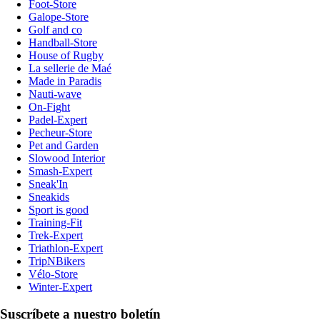
Foot-Store
Galope-Store
Golf and co
Handball-Store
House of Rugby
La sellerie de Maé
Made in Paradis
Nauti-wave
On-Fight
Padel-Expert
Pecheur-Store
Pet and Garden
Slowood Interior
Smash-Expert
Sneak'In
Sneakids
Sport is good
Training-Fit
Trek-Expert
Triathlon-Expert
TripNBikers
Vélo-Store
Winter-Expert
Suscríbete a nuestro boletín