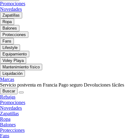
Promociones
Novedades
Zapatillas
Ropa
Balones
Protecciones
Fans
Lifestyle
Equipamiento
Voley Playa
Mantenimiento físico
Liquidación
Marcas
Servicio postventa en Francia
Pago seguro
Devoluciones fáciles
Buscar
Rebajas
Promociones
Novedades
Zapatillas
Ropa
Balones
Protecciones
Fans