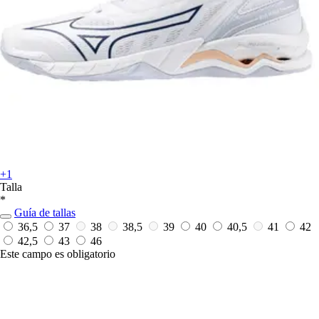
+1
Talla
*
Guía de tallas
36,5
37
38
38,5
39
40
40,5
41
42
42,5
43
46
Este campo es obligatorio