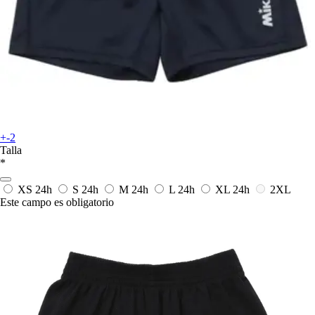
+-2
Talla
*
XS
24h
S
24h
M
24h
L
24h
XL
24h
2XL
Este campo es obligatorio