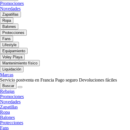
Promociones
Novedades
Zapatillas
Ropa
Balones
Protecciones
Fans
Lifestyle
Equipamiento
Voley Playa
Mantenimiento físico
Liquidación
Marcas
Servicio postventa en Francia
Pago seguro
Devoluciones fáciles
Buscar
Rebajas
Promociones
Novedades
Zapatillas
Ropa
Balones
Protecciones
Fans