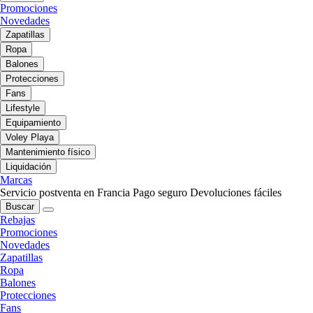
Promociones
Novedades
Zapatillas
Ropa
Balones
Protecciones
Fans
Lifestyle
Equipamiento
Voley Playa
Mantenimiento físico
Liquidación
Marcas
Servicio postventa en Francia
Pago seguro
Devoluciones fáciles
Buscar
Rebajas
Promociones
Novedades
Zapatillas
Ropa
Balones
Protecciones
Fans