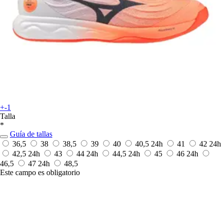
+-1
Talla
*
Guía de tallas
36,5
38
38,5
39
40
40,5
24h
41
42
24h
42,5
24h
43
44
24h
44,5
24h
45
46
24h
46,5
47
24h
48,5
Este campo es obligatorio