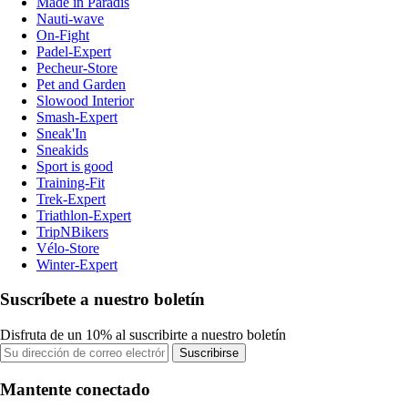
Made in Paradis
Nauti-wave
On-Fight
Padel-Expert
Pecheur-Store
Pet and Garden
Slowood Interior
Smash-Expert
Sneak'In
Sneakids
Sport is good
Training-Fit
Trek-Expert
Triathlon-Expert
TripNBikers
Vélo-Store
Winter-Expert
Suscríbete a nuestro boletín
Disfruta de un 10% al suscribirte a nuestro boletín
Suscribirse
Mantente conectado