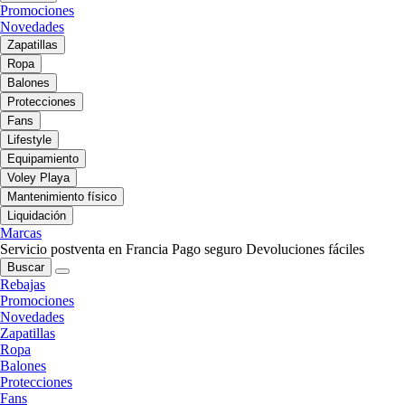
Promociones
Novedades
Zapatillas
Ropa
Balones
Protecciones
Fans
Lifestyle
Equipamiento
Voley Playa
Mantenimiento físico
Liquidación
Marcas
Servicio postventa en Francia
Pago seguro
Devoluciones fáciles
Buscar
Rebajas
Promociones
Novedades
Zapatillas
Ropa
Balones
Protecciones
Fans