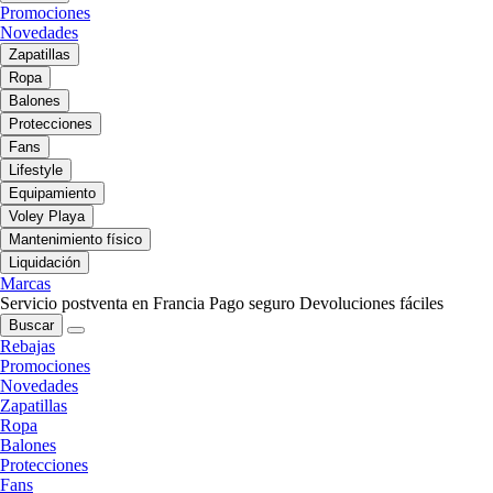
Promociones
Novedades
Zapatillas
Ropa
Balones
Protecciones
Fans
Lifestyle
Equipamiento
Voley Playa
Mantenimiento físico
Liquidación
Marcas
Servicio postventa en Francia
Pago seguro
Devoluciones fáciles
Buscar
Rebajas
Promociones
Novedades
Zapatillas
Ropa
Balones
Protecciones
Fans