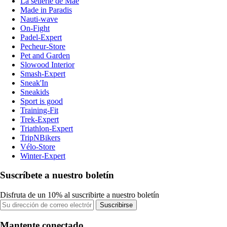
La sellerie de Maé
Made in Paradis
Nauti-wave
On-Fight
Padel-Expert
Pecheur-Store
Pet and Garden
Slowood Interior
Smash-Expert
Sneak'In
Sneakids
Sport is good
Training-Fit
Trek-Expert
Triathlon-Expert
TripNBikers
Vélo-Store
Winter-Expert
Suscríbete a nuestro boletín
Disfruta de un 10% al suscribirte a nuestro boletín
Suscribirse
Mantente conectado